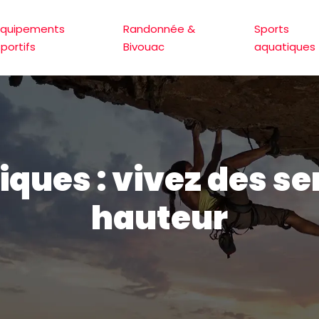
Équipements
Randonnée &
Sports
sportifs
Bivouac
aquatiques
ques : vivez des se
hauteur