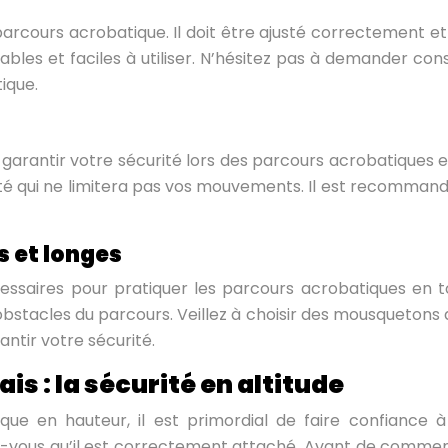
 parcours acrobatique. Il doit être ajusté correctement et
ables et faciles à utiliser. N’hésitez pas à demander co
tique.
r garantir votre sécurité lors des parcours acrobatiques 
sté qui ne limitera pas vos mouvements. Il est recommand
s et longes
écessaires pour pratiquer les parcours acrobatiques en 
stacles du parcours. Veillez à choisir des mousquetons de 
ntir votre sécurité.
is : la sécurité en altitude
e en hauteur, il est primordial de faire confiance à 
z-vous qu’il est correctement attaché. Avant de commen