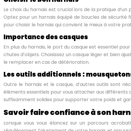
Le choix du harnais est crucial lors de la pratique d’un
Optez pour un harnais équipé de boucles de sécurité fi
pour choisir le harnais qui convient le mieux à votre pra
Importance des casques
En plus du harnais, le port du casque est essentiel pou
chutes d’objets. Choisissez un casque léger et bien aju
le remplacer en cas de détérioration.
Les outils additionnels : mousqueton
Outre le harnais et le casque, d’autres outils sont n
éléments essentiels pour vous attacher aux différents ob
suffisamment solides pour supporter votre poids et gara
Savoir faire confiance à son harna
Lorsque vous vous élancez sur un parcours acrobatiqu
régulièrement l’ajustement de votre harnais et assure